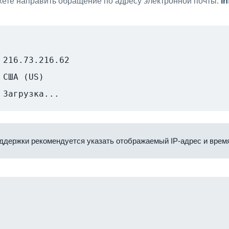
ете направить обращение по адресу электронной почты:
i
216.73.216.62
США (US)
Загрузка...
ддержки рекомендуется указать отображаемый IP-адрес и время