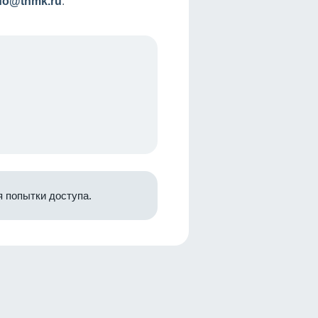
nfo@tnmk.ru
.
 попытки доступа.