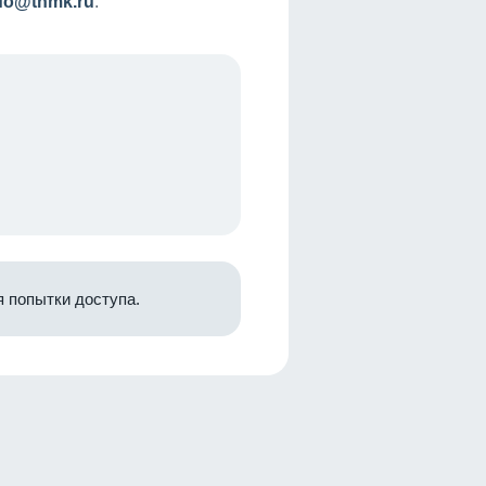
nfo@tnmk.ru
.
 попытки доступа.